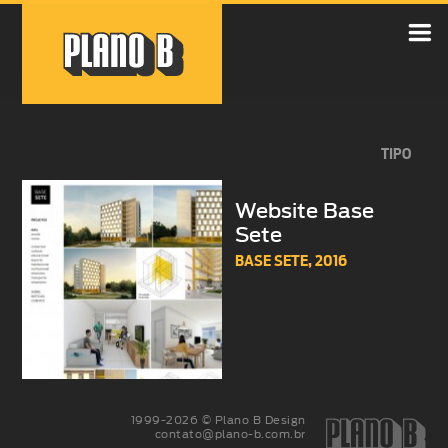

TIPO
Website Base
Sete
BASE SETE,
2016
1999-2026 © Plano B Design
contato@plano-b.com.br